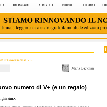
COLA
DAL MAGAZINE
STRUMENTI
RUBRICHE
CHI SIAMO
CON
I
ma: il nuovo numero di V+...
Maria Bietolini
 nuovo numero di V+ (e un regalo)
nghissimo.
elativa quiete, oppure la tentazione di procrastinare doveri e