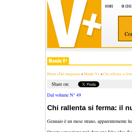
HOME
IN EDI
Mondo V+
Home
›
Dal magazine
>
Mondo V+
>
Chi rallenta si fer
Share on:
Dal volume N° 49
Chi rallenta si ferma: il
Gennaio è un mese strano, apparentemente lu
Questa sensazione può dare una falsa idea di r