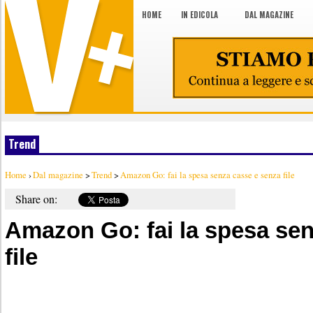
HOME
IN EDICOLA
DAL MAGAZINE
Trend
Home
›
Dal magazine
>
Trend
>
Amazon Go: fai la spesa senza casse e senza file
Share on:
Amazon Go: fai la spesa se
file