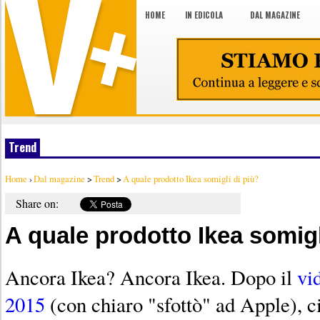
HOME
IN EDICOLA
DAL MAGAZINE
Trend
Home
›
Dal magazine
>
Trend
>
A quale prodotto Ikea somigli di più?
Share on:
A quale prodotto Ikea somigl
Ancora Ikea? Ancora Ikea. Dopo il
vi
2015
(con chiaro "sfottò" ad Apple), ci