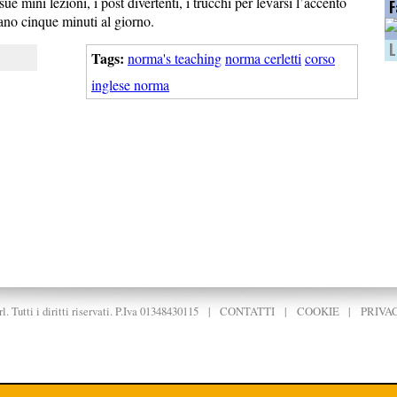
sue mini lezioni, i post divertenti, i trucchi per levarsi l’accento
F
no cinque minuti al giorno.
L
Tags:
norma's teaching
norma cerletti
corso
inglese norma
. Tutti i diritti riservati. P.Iva 01348430115
|
CONTATTI
|
COOKIE
|
PRIVA