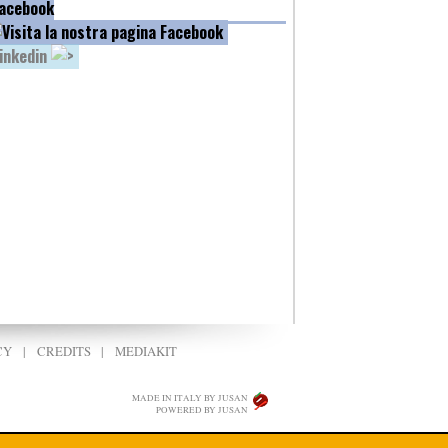
acebook
inkedin
CY
|
CREDITS
|
MEDIAKIT
MADE IN ITALY BY JUSAN
POWERED BY JUSAN