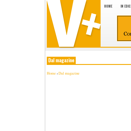
HOME
IN EDI
Dal magazine
Home
›
Dal magazine