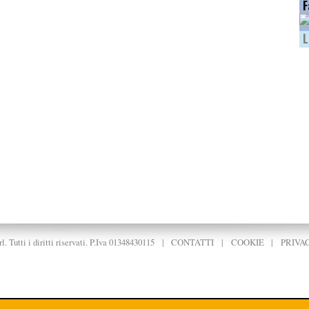
F
L
. Tutti i diritti riservati. P.Iva 01348430115
|
CONTATTI
|
COOKIE
|
PRIVA