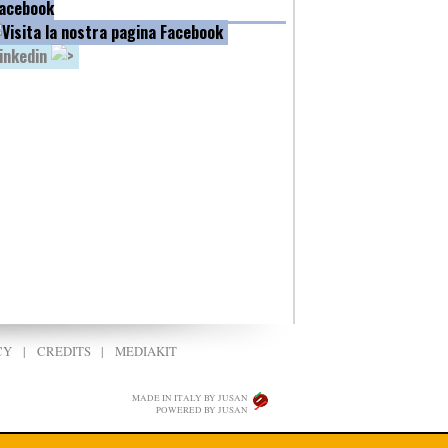
acebook
inkedin
CY
|
CREDITS
|
MEDIAKIT
MADE IN ITALY BY JUSAN
POWERED BY JUSAN