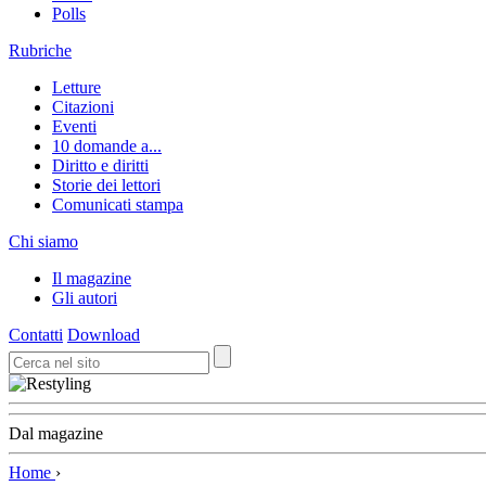
Polls
Rubriche
Letture
Citazioni
Eventi
10 domande a...
Diritto e diritti
Storie dei lettori
Comunicati stampa
Chi siamo
Il magazine
Gli autori
Contatti
Download
Dal magazine
Home
›