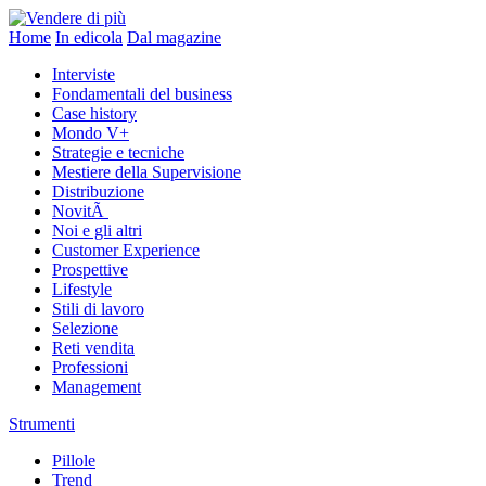
Home
In edicola
Dal magazine
Interviste
Fondamentali del business
Case history
Mondo V+
Strategie e tecniche
Mestiere della Supervisione
Distribuzione
NovitÃ
Noi e gli altri
Customer Experience
Prospettive
Lifestyle
Stili di lavoro
Selezione
Reti vendita
Professioni
Management
Strumenti
Pillole
Trend