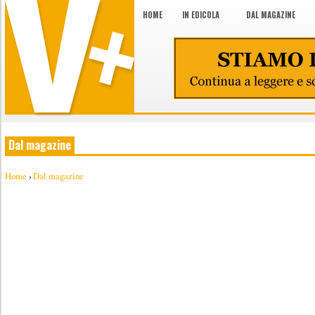
HOME
IN EDICOLA
DAL MAGAZINE
Dal magazine
Home
›
Dal magazine