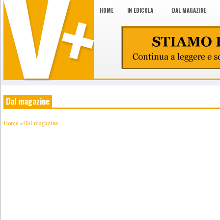
HOME
IN EDICOLA
DAL MAGAZINE
Dal magazine
Home
›
Dal magazine