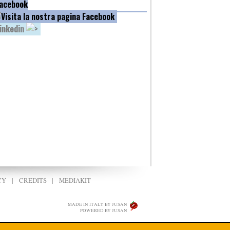
acebook
inkedin
CY
|
CREDITS
|
MEDIAKIT
MADE IN ITALY BY JUSAN
POWERED BY JUSAN