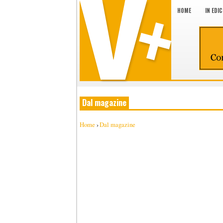
HOME
IN EDI
Dal magazine
Home
›
Dal magazine