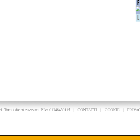
F
L
. Tutti i diritti riservati. P.Iva 01348430115
|
CONTATTI
|
COOKIE
|
PRIVA