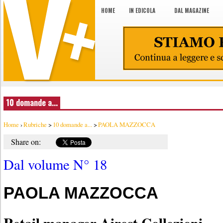
HOME
IN EDICOLA
DAL MAGAZINE
10 domande a...
Home
›
Rubriche
>
10 domande a...
>
PAOLA MAZZOCCA
Share on:
Dal volume N° 18
PAOLA MAZZOCCA
Retail manager Airest Collezioni