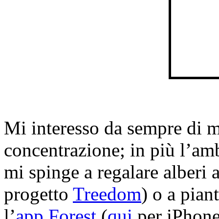
Mi interesso da sempre di m
concentrazione; in più l’am
mi spinge a regalare alberi 
progetto
Treedom
) o a pian
l’
app Forest
(
qui
per iPhone