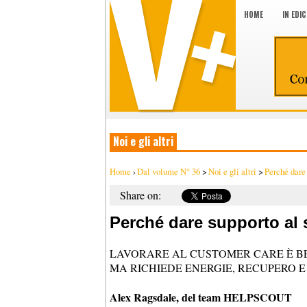
HOME
IN EDI
Noi e gli altri
Home
›
Dal volume N° 36
>
Noi e gli altri
>
Perché dare 
Share on:
Perché dare supporto al 
LAVORARE AL CUSTOMER CARE È B
MA RICHIEDE ENERGIE, RECUPERO E 
Alex Ragsdale, del team HELPSCOUT