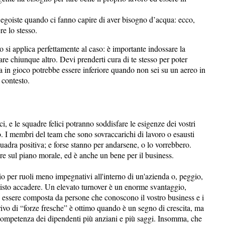
egoiste quando ci fanno capire di aver bisogno d’acqua: ecco,
re lo stesso.
o si applica perfettamente al caso: è importante indossare la
re chiunque altro. Devi prenderti cura di te stesso per poter
ta in gioco potrebbe essere inferiore quando non sei su un aereo in
 contesto.
, e le squadre felici potranno soddisfare le esigenze dei vostri
so. I membri del team che sono sovraccarichi di lavoro o esausti
quadra positiva; e forse stanno per andarsene, o lo vorrebbero.
are sul piano morale, ed è anche un bene per il business.
io per ruoli meno impegnativi all'interno di un'azienda o, peggio,
visto accadere. Un elevato turnover è un enorme svantaggio,
e essere composta da persone che conoscono il vostro business e i
arrivo di “forze fresche” è ottimo quando è un segno di crescita, ma
competenza dei dipendenti più anziani e più saggi. Insomma, che