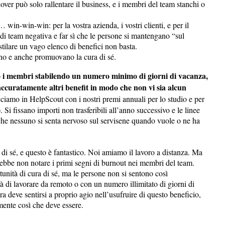
over può solo rallentare il business, e i membri del team stanchi o
.
win-win-win: per la vostra azienda, i vostri clienti, e per il
di team negativa e far sì che le persone si mantengano “sul
stilare un vago elenco di benefici non basta.
ino e anche promuovano la cura di sé.
 i membri stabilendo un numero minimo di giorni di vacanza,
 accuratamente altri benefit in modo che non vi sia alcun
cciamo in HelpScout con i nostri premi annuali per lo studio e per
 Si fissano importi non trasferibili all’anno successivo e le linee
che nessuno si senta nervoso sul servisene quando vuole o ne ha
 di sé, e questo è fantastico. Noi amiamo il lavoro a distanza. Ma
rebbe non notare i primi segni di burnout nei membri del team.
unità di cura di sé, ma le persone non si sentono così
ità di lavorare da remoto o con un numero illimitato di giorni di
a deve sentirsi a proprio agio nell’usufruire di questo beneficio,
mente così che deve essere.