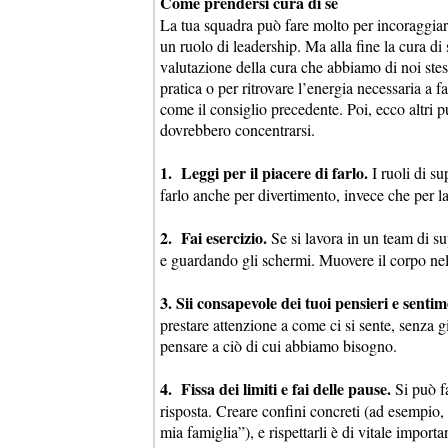
Come prendersi cura di sé
La tua squadra può fare molto per incoraggiare
un ruolo di leadership. Ma alla fine la cura di
valutazione della cura che abbiamo di noi stes
pratica o per ritrovare l’energia necessaria a 
come il consiglio precedente. Poi, ecco altri pu
dovrebbero concentrarsi.
1. Leggi per il piacere di farlo.
I ruoli di su
farlo anche per divertimento, invece che per l
2. Fai esercizio.
Se si lavora in un team di su
e guardando gli schermi. Muovere il corpo nel 
3. Sii consapevole dei tuoi pensieri e sentim
prestare attenzione a come ci si sente, senza g
pensare a ciò di cui abbiamo bisogno.
4. Fissa dei limiti e fai delle pause.
Si può fa
risposta. Creare confini concreti (ad esempio, 
mia famiglia”), e rispettarli è di vitale importa