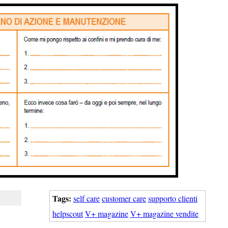
Tags:
self care
customer care
supporto clienti
helpscout
V+ magazine
V+ magazine vendite