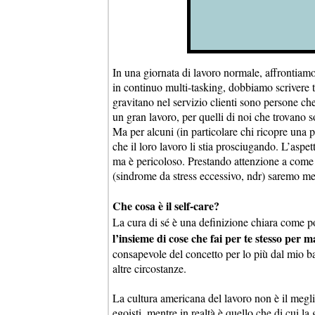
In una giornata di lavoro normale, affrontiam
in continuo multi-tasking, dobbiamo scrivere t
gravitano nel servizio clienti sono persone ch
un gran lavoro, per quelli di noi che trovano 
Ma per alcuni (in particolare chi ricopre una 
che il loro lavoro li stia prosciugando. L’aspet
ma è pericoloso. Prestando attenzione a come 
(sindrome da stress eccessivo, ndr) saremo me
Che cosa è il self-care?
La cura di sé è una definizione chiara come 
l’insieme di cose che fai per te stesso per m
consapevole del concetto per lo più dal mio b
altre circostanze.
La cultura americana del lavoro non è il megl
egoisti, mentre in realtà è quello che di cui la