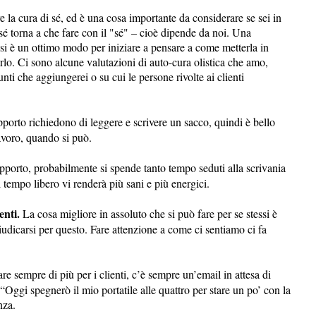
 la cura di sé, ed è una cosa importante da considerare se sei in
 sé torna a che fare con il "sé" – cioè dipende da noi. Una
si è un ottimo modo per iniziare a pensare a come metterla in
farlo. Ci sono alcune valutazioni di auto-cura olistica che amo,
nti che aggiungerei o su cui le persone rivolte ai clienti
pporto richiedono di leggere e scrivere un sacco, quindi è bello
avoro, quando si può.
pporto, probabilmente si spende tanto tempo seduti alla scrivania
tempo libero vi renderà più sani e più energici.
enti.
La cosa migliore in assoluto che si può fare per se stessi è
iudicarsi per questo. Fare attenzione a come ci sentiamo ci fa
re sempre di più per i clienti, c’è sempre un’email in attesa di
“Oggi spegnerò il mio portatile alle quattro per stare un po’ con la
nza.