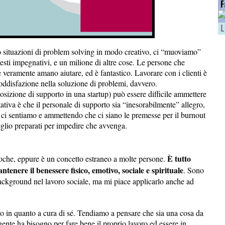
F
L
o situazioni di problem solving in modo creativo, ci “muoviamo”
esti impegnativi, e un milione di altre cose. Le persone che
e veramente amano aiutare, ed è fantastico. Lavorare con i clienti è
soddisfazione nella soluzione di problemi, davvero.
posizione di supporto in una startup) può essere difficile ammettere
tativa è che il personale di supporto sia “inesorabilmente” allegro,
ci sentiamo e ammettendo che ci siano le premesse per il burnout
glio preparati per impedire che avvenga.
È tutto
poche, eppure è un concetto estraneo a molte persone.
antenere il benessere fisico, emotivo, sociale e spirituale
. Sono
ackground nel lavoro sociale, ma mi piace applicarlo anche ad
io in quanto a cura di sé. Tendiamo a pensare che sia una cosa da
 gente ha bisogno per fare bene il proprio lavoro ed essere in