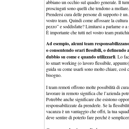
abbiano un occhio sul quadro generale. Il turn
prosciugati sono quelli che tendono a mollare
Prendersi cura delle persone di supporto è un… 
vostro team. Quindi come affossare la cultura 
pezzo” e soddisfatte? Limitarsi a parlarne o a 
È importante che tutti nel vostro team pratich
Ad esempio, alcuni team responsabilizzano
o consentendo orari flessibili, o definendo
dubbio su come e quando utilizzarli
. Lo fa
lo smart working (o lavoro flessibile, appunto).
guida su come usarli sono molto chiare, così 
bisogno.
I team remoti offrono molte possibilità di cura
lavorare in remoto significa che l’azienda pot
Potrebbe anche significare che esistono opport
responsabilizzate da prenderle. Se la flessibil
vacanza è un vantaggio che offri, la tua squadr
deve sentire di poterlo fare perché è semplice