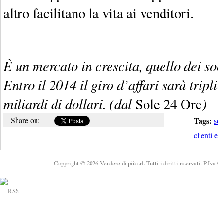
altro facilitano la vita ai venditori.
È un mercato
in crescita,
quello dei so
Entro il 2014
il giro d’affari
sarà tripl
miliardi di dollari.
(dal
)
Sole 24 Ore
Share on:
Tags:
s
clienti
e
Copyright © 2026 Vendere di più srl. Tutti i diritti riservati. P.Iv