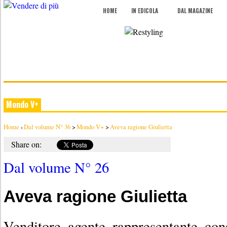
HOME
IN EDICOLA
DAL MAGAZINE
Mondo V+
Home
›
Dal volume N° 36
>
Mondo V+
>
Aveva ragione Giulietta
Share on:
Dal volume N° 26
Aveva ragione Giulietta
Venditore, agente, rappresentante, con