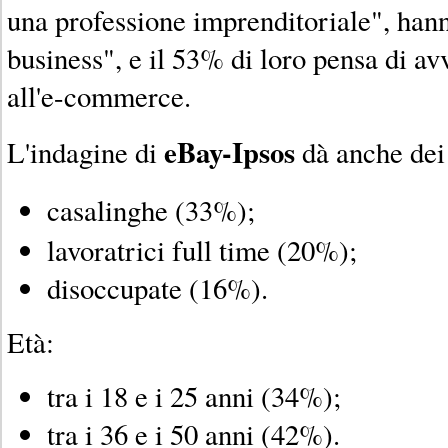
una professione imprenditoriale", hann
business", e il 53% di loro pensa di avv
all'e-commerce.
eBay-Ipsos
L'indagine di
dà anche dei 
casalinghe (33%);
lavoratrici full time (20%);
disoccupate (16%).
Età:
tra i 18 e i 25 anni (34%);
tra i 36 e i 50 anni (42%).