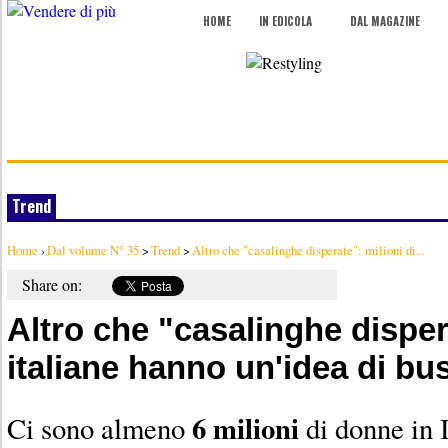
HOME
IN EDICOLA
DAL MAGAZINE
Trend
Home
›
Dal volume N° 35
>
Trend
>
Altro che "casalinghe disperate": milioni di...
Share on:
Altro che "casalinghe dispera
italiane hanno un'idea di bu
6 milioni
Ci sono almeno
di donne in I