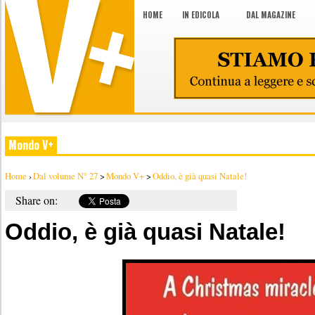
HOME
IN EDICOLA
DAL MAGAZINE
Mondo V+
Home
›
Dal volume N° 27
>
Mondo V+
>
Oddio, è già quasi Natale!
Share on:
Oddio, è già quasi Natale!