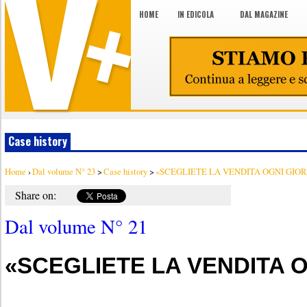
HOME
IN EDICOLA
DAL MAGAZINE
Case history
Home
›
Dal volume N° 23
>
Case history
>
«SCEGLIETE LA VENDITA OGNI GIO
Share on:
Dal volume N° 21
«SCEGLIETE LA VENDITA 