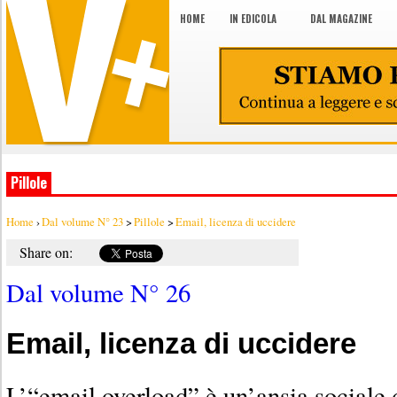
HOME
IN EDICOLA
DAL MAGAZINE
Pillole
Home
›
Dal volume N° 23
>
Pillole
>
Email, licenza di uccidere
Share on:
Dal volume N° 26
Email, licenza di uccidere
L’“email overload” è un’ansia sociale d