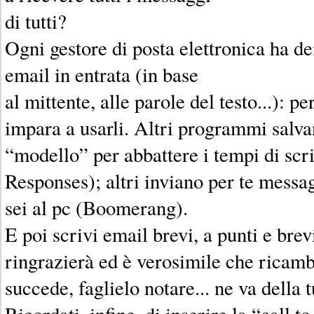
di tutti?
Ogni gestore di posta elettronica ha dei
email in entrata (in base
al mittente, alle parole del testo...): 
impara a usarli. Altri programmi salv
“modello” per abbattere i tempi di sc
Responses); altri inviano per te mess
sei al pc (Boomerang).
E poi scrivi email brevi, a punti e brevi
ringrazierà ed è verosimile che ricambi
succede, faglielo notare... ne va della
Ricordati, infine, di inserire la “call t