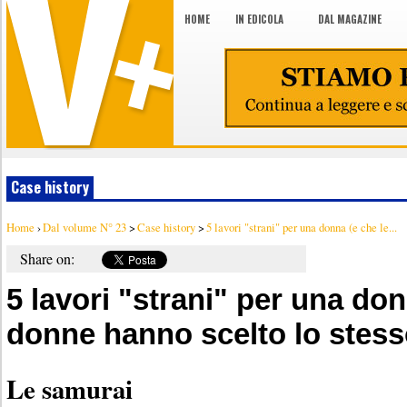
HOME
IN EDICOLA
DAL MAGAZINE
Case history
Home
›
Dal volume N° 23
>
Case history
>
5 lavori "strani" per una donna (e che le...
Share on:
5 lavori "strani" per una don
donne hanno scelto lo stess
Le samurai