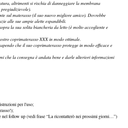
atura, altrimenti si rischia di danneggiare la membrana
pregiudizievole).
ente sul materasso (il suo nuovo migliore amico). Dovrebbe
zie alle sue ampie alette espandibili.
opra la sua solita biancheria da letto (è molto accogliente e
l vostro coprimaterasso XXX in modo ottimale.
(sapendo che il suo coprimaterasso protegge in modo efficace e
rmi che la consegna è andata bene e darle ulteriori informazioni
truzioni per l'uso;
rasso!);
e nel follow up (vedi frase “La ricontatterò nei prossimi giorni…”)