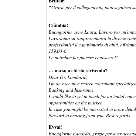
Brutale!
“Grazie per il collegamento, puoi seguirmi s
Ciùmbia!
Buongiorno, sono Laura. Lavoro per un'antica
Lavoriamo su rappresentanza in diverse zone
professionisti il campionario di abiti, offria
159,00 €.
Le potrebbe far piacere conoscerci?
… ma sa a chi sta scrivendo?
Dear Dr. Lombardi,
I'm an executive search consultant specialize
Banking and Insurance.
I would like to get in touch for an initial co
opportunities on the market.
In case you might be interested in more detail
forward to hearing from you, Best regards
Evvai!
Buongiorno Edoardo, grazie per aver accettato