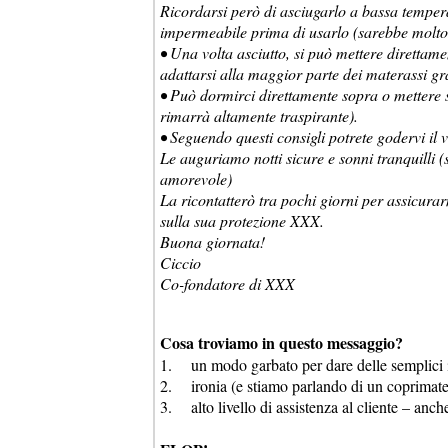
Ricordarsi però di asciugarlo a bassa temper
impermeabile prima di usarlo (sarebbe molto 
• Una volta asciutto, si può mettere direttam
adattarsi alla maggior parte dei materassi gra
• Può dormirci direttamente sopra o mettere s
rimarrà altamente traspirante).
• Seguendo questi consigli potrete godervi i
Le auguriamo notti sicure e sonni tranquilli 
amorevole)
La ricontatterò tra pochi giorni per assicura
sulla sua protezione XXX.
Buona giornata!
Ciccio
Co-fondatore di XXX
Cosa troviamo in questo messaggio?
1. un modo garbato per dare delle semplici is
2. ironia (e stiamo parlando di un coprimate
3. alto livello di assistenza al cliente – anch