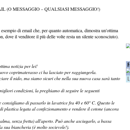
L (O MESSAGGIO – QUALSIASI MESSAGGIO!)
esempio di email che, per quanto automatica, dimostra un'ottima
, dove il venditore il più delle volte resta un silente sconosciuto).
F
tima notizia per lei!
 nuovo coprimaterasso ci ha lasciato per raggiungerla.
iare il nido, ma siamo sicuri che nella sua nuova casa sarà tanto
L
migliori condizioni, la preghiamo di seguire le seguenti
e consigliamo di passarlo in lavatrice fra 40 e 60° C. Questo le
i plastica legata al confezionamento e rendere il cotone (ancora
calma, senza fretta) all'aperto. Può anche asciugarlo, a bassa
lla sua biancheria (è molto socievole!).