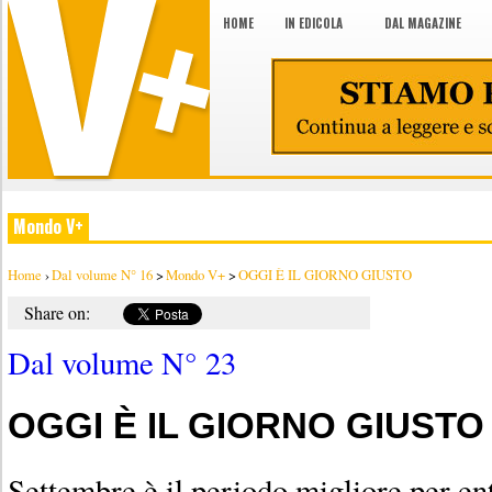
HOME
IN EDICOLA
DAL MAGAZINE
Mondo V+
Home
›
Dal volume N° 16
>
Mondo V+
>
OGGI È IL GIORNO GIUSTO
Share on:
Dal volume N° 23
OGGI È IL GIORNO GIUSTO
Settembre è il periodo migliore per ent