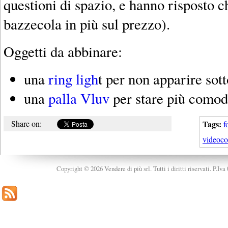
questioni di spazio, e hanno risposto c
bazzecola in più sul prezzo).
Oggetti da abbinare:
una
ring ligh
t per non apparire sot
una
palla Vluv
per stare più comod
Share on:
Tags:
f
videoco
Copyright © 2026 Vendere di più srl. Tutti i diritti riservati. P.Iv