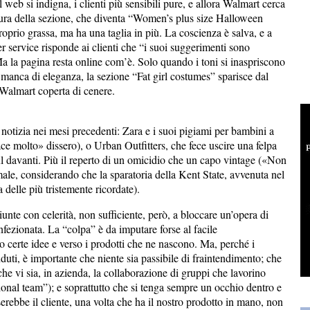
 web si indigna, i clienti più sensibili pure, e allora Walmart cerca
ura della sezione, che diventa “Women’s plus size Halloween
prio grassa, ma ha una taglia in più. La coscienza è salva, e a
r service risponde ai clienti che “i suoi suggerimenti sono
a la pagina resta online com’è. Solo quando i toni si inaspriscono
a manca di eleganza, la sezione “Fat girl costumes” sparisce dal
i Walmart coperta di cenere.
notizia nei mesi precedenti: Zara e i suoi pigiami per bambini a
iace molto» dissero), o Urban Outfitters, che fece uscire una felpa
sul davanti. Più il reperto di un omicidio che un capo vintage («Non
ale, considerando che la sparatoria della Kent State, avvenuta nel
delle più tristemente ricordate).
 giunte con celerità, non sufficiente, però, a bloccare un’opera di
fezionata. La “colpa” è da imputare forse al facile
certe idee e verso i prodotti che ne nascono. Ma, perché i
duti, è importante che niente sia passibile di fraintendimento; che
che vi sia, in azienda, la collaborazione di gruppi che lavorino
tional team”); e soprattutto che si tenga sempre un occhio dentro e
erebbe il cliente, una volta che ha il nostro prodotto in mano, non