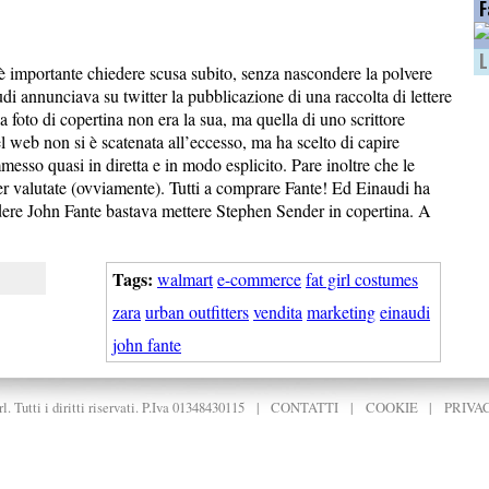
F
L
importante chiedere scusa subito, senza nascondere la polvere
di annunciava su twitter la pubblicazione di una raccolta di lettere
foto di copertina non era la sua, ma quella di uno scrittore
l web non si è scatenata all’eccesso, ma ha scelto di capire
messo quasi in diretta e in modo esplicito. Pare inoltre che le
er valutate (ovviamente). Tutti a comprare Fante! Ed Einaudi ha
endere John Fante bastava mettere Stephen Sender in copertina. A
Tags:
walmart
e-commerce
fat girl costumes
zara
urban outfitters
vendita
marketing
einaudi
john fante
. Tutti i diritti riservati. P.Iva 01348430115
|
CONTATTI
|
COOKIE
|
PRIVA