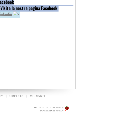
acebook
inkedin
CY
|
CREDITS
|
MEDIAKIT
MADE IN ITALY BY JUSAN
POWERED BY JUSAN