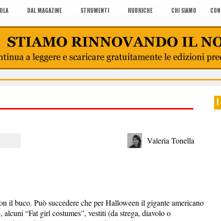
COLA
DAL MAGAZINE
STRUMENTI
RUBRICHE
CHI SIAMO
CON
I
Valeria Tonella
con il buco. Può succedere che per Halloween il gigante americano
alcuni “Fat girl costumes”, vestiti (da strega, diavolo o