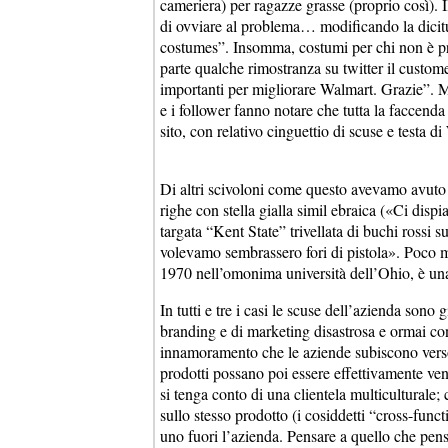
cameriera) per ragazze grasse (proprio così). Il
di ovviare al problema… modificando la dicit
costumes”. Insomma, costumi per chi non è pro
parte qualche rimostranza su twitter il custome
importanti per migliorare Walmart. Grazie”. M
e i follower fanno notare che tutta la faccend
sito, con relativo cinguettio di scuse e testa d
Di altri scivoloni come questo avevamo avuto 
righe con stella gialla simil ebraica («Ci disp
targata “Kent State” trivellata di buchi rossi 
volevamo sembrassero fori di pistola». Poco m
1970 nell’omonima università dell’Ohio, è una 
In tutti e tre i casi le scuse dell’azienda sono
branding e di marketing disastrosa e ormai con
innamoramento che le aziende subiscono verso 
prodotti possano poi essere effettivamente ven
si tenga conto di una clientela multiculturale; 
sullo stesso prodotto (i cosiddetti “cross-func
uno fuori l’azienda. Pensare a quello che pens