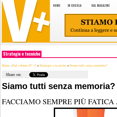
HOME
IN EDICOLA
DAL MAGAZINE
Strategie e tecniche
Home
›
Dal volume N° 13
>
Strategie e tecniche
>
Siamo tutti senza memoria?
Share on:
Siamo tutti senza memoria?
FACCIAMO SEMPRE PIÙ FATICA 