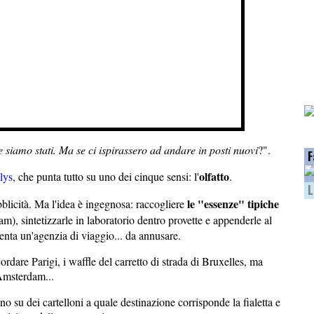
ve siamo stati. Ma se ci ispirassero ad andare in posti nuovi
?".
F
olfatto
lys
, che punta tutto su uno dei cinque sensi: l'
.
L
le "essenze" tipiche
ubblicità. Ma l'idea è ingegnosa: raccogliere
, sintetizzarle in laboratorio dentro provette e appenderle al
venta un'agenzia di viaggio... da annusare.
ordare Parigi, i waffle del carretto di strada di Bruxelles, ma
 Amsterdam...
ano su dei cartelloni a quale destinazione corrisponde la fialetta e