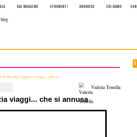
COLA
DAL MAGAZINE
STRUMENTI
RUBRICHE
CHI SIAMO
CON
I
 of the city, l'agenzia viaggi... che si...
Valeria Tonella
zia viaggi... che si annusa