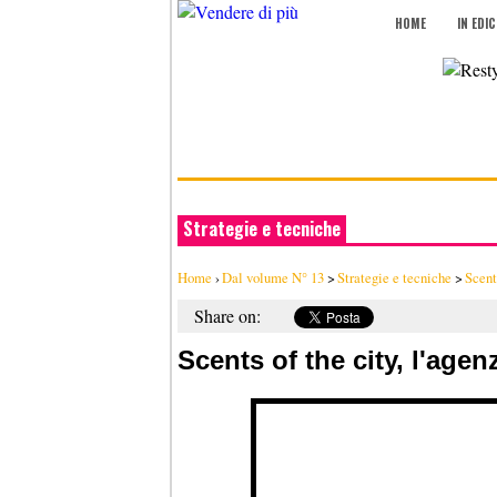
HOME
IN EDI
Strategie e tecniche
Home
›
Dal volume N° 13
>
Strategie e tecniche
>
Scents
Share on:
Scents of the city, l'agen