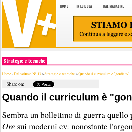
HOME
IN EDICOLA
DAL MAGAZINE
Strategie e tecniche
Home
›
Dal volume N° 13
>
Strategie e tecniche
>
Quando il curriculum è "gonfiato"
Share on:
Quando il curriculum è "gon
Sembra un bollettino di guerra quello
Ore
sui moderni cv: nonostante l'argom