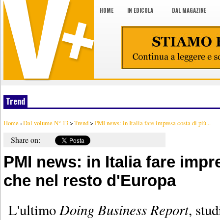
HOME
IN EDICOLA
DAL MAGAZINE
Trend
Home
›
Dal volume N° 13
>
Trend
>
PMI news: in Italia fare impresa costa di più...
Share on:
PMI news: in Italia fare impr
che nel resto d'Europa
Doing Business Report
L'ultimo
, stud