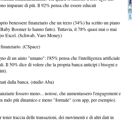
F
no imparare di più. Il 92% pensa che essere educati
L
prio benessere finanziario che un terzo (34%) ha scritto un piano
 Baby Boomer lo hanno fatto). Tuttavia, il 78% quasi mai o mai
 tipo Excel. (Schwab, Varo Money)
 finanziario. (CSpace)
no di un aiuto "umano": l'85% pensa che l'intelligenza artificiale
li. Il 50% dice di volere che la propria banca anticipi i bisogni e
nt).
nati dalla banca. (studio Aba)
inanziarie fossero meno... noiose, che aumentassero l'engagement e
i in mdo più dinamico e meno "formale" (con app, per esempio).
ener traccia delle transazioni, dei movimenti e di altri dati in