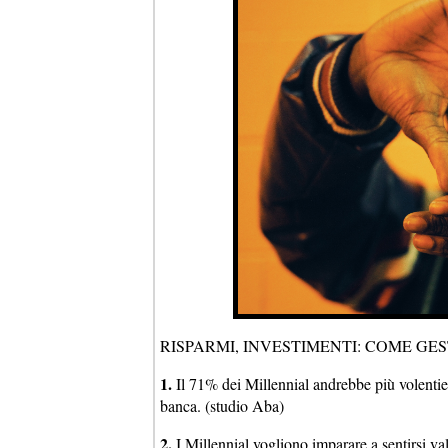
RISPARMI, INVESTIMENTI: COME GE
1.
Il 71% dei Millennial andrebbe più volentieri
banca. (studio Aba)
2.
I Millennial vogliono imparare a sentirsi val