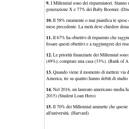
9.
I Millennial sono dei risparmiatori. Stanno
generazione X e 77% dei Baby Boomer. (Dis
10.
Il 58% raramente o mai pianifica le spese 
mese precedente. La metà deve chiedere denaro
11.
Il 67% ha obiettivi di risparmio che raggiu
fissare questi obiettivi e a raggiungere dei ri
12.
Le priorità finanziarie dei Millennial sono
(49%); comprare una casa (33%). (Bank of A
13.
Quando viene il momento di mettere via dei
America, tre su quattro hanno debiti di studi
14.
Nel 2016, un laureato americano media ha p
2015) (Student Loan Hero)
15.
Il 70% dei Millennial ammette che queste c
all'università. (Harvard)