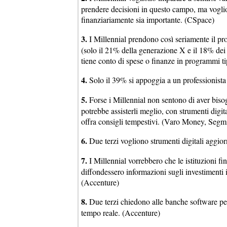
prendere decisioni in questo campo, ma voglio
finanziariamente sia importante. (CSpace)
3.
I Millennial prendono così seriamente il pro
(solo il 21% della generazione X e il 18% dei
tiene conto di spese o finanze in programmi
4.
Solo il 39% si appoggia a un professionista
5.
Forse i Millennial non sentono di aver bisog
potrebbe assisterli meglio, con strumenti digita
offra consigli tempestivi. (Varo Money, Segmi
6.
Due terzi vogliono strumenti digitali aggior
7.
I Millennial vorrebbero che le istituzioni f
diffondessero informazioni sugli investiment
(Accenture)
8.
Due terzi chiedono alle banche software per t
tempo reale. (Accenture)