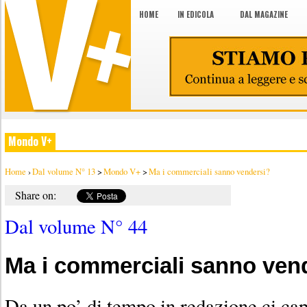
HOME
IN EDICOLA
DAL MAGAZINE
Mondo V+
Home
›
Dal volume N° 13
>
Mondo V+
>
Ma i commerciali sanno vendersi?
Share on:
Dal volume N° 44
Ma i commerciali sanno ven
Da un po’ di tempo in redazione ci cap