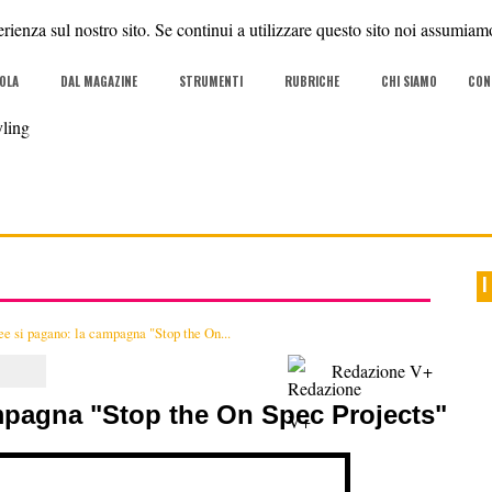
rienza sul nostro sito. Se continui a utilizzare questo sito noi assumiamo
COLA
DAL MAGAZINE
STRUMENTI
RUBRICHE
CHI SIAMO
CON
I
ee si pagano: la campagna "Stop the On...
Redazione V+
mpagna "Stop the On Spec Projects"