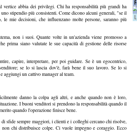
F
l vertice abbia dei privilegi. Chi ha responsabilità più grandi ha
e uno stipendio più consistenti. Come dicono alcuni generali, "se il
L
, le mie decisioni, che influenzano molte persone, saranno più
 sistema, non i suoi. Quante volte in un'azienda viene promosso a
 che prima siano valutate le sue capacità di gestione delle risorse
tire, capire, interpretare, per poi guidare. Se è un egocentrico,
nditore; se lo si lascia dov'è, farà bene il suo lavoro. Se lo si
 e aggiungi un cattivo manager al team.
ficilmente danno la colpa agli altri, e anche quando non è loro,
ituazione. I buoni venditori si prendono la responsabilità quando il
 merito quando l'operazione finisce bene.
 sfide sempre maggiori, i clienti e i colleghi cercano chi risolve,
, non chi distribuisce colpe. Ci vuole impegno e coraggio. Ecco