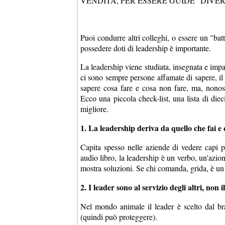
VENDITA, PER ESSERE GUIDE "DIVE
Puoi condurre altri colleghi, o essere un "bat
possedere doti di leadership è importante.
La leadership viene studiata, insegnata e impa
ci sono sempre persone affamate di sapere, il 
sapere cosa fare e cosa non fare, ma, nonos
Ecco una piccola check-list, una lista di die
migliore.
1. La leadership deriva da quello che fai e 
Capita spesso nelle aziende di vedere capi p
audio libro, la leadership è un verbo, un'azion
mostra soluzioni. Se chi comanda, grida, è un
2. I leader sono al servizio degli altri, non i
Nel mondo animale il leader è scelto dal br
(quindi può proteggere).