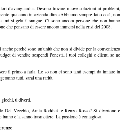
ttori d'avanguardia. Devono trovare nuove soluzioni ai problemi,
ento qualcuno in azienda dire «Abbiamo sempre fatto così, non
a mi si gela il sangue. Ci sono ancora persone che non hanno
ne che pensano di essere ancora immersi nella crisi del 2008.
ali anche perché sono un'unità che non si divide per la convenienza
get di vendite sospendi l'onestà, i tuoi colleghi e clienti se ne
ssere il primo a farla. Lo so non ci sono tanti esempi da imitare in
eranno tutti, sarai una rarità.
iochi, ti diverti.
o Del Vecchio, Anita Roddick e Renzo Rosso? Si divertono e
e fanno e la sanno trasmettere. La passione è contagiosa.
ferenze