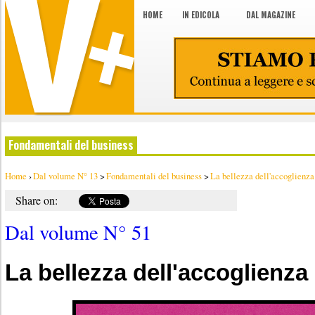
HOME
IN EDICOLA
DAL MAGAZINE
Fondamentali del business
Home
›
Dal volume N° 13
>
Fondamentali del business
>
La bellezza dell'accoglienza
Share on:
Dal volume N° 51
La bellezza dell'accoglienza 