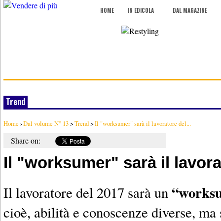
HOME
IN EDICOLA
DAL MAGAZINE
Trend
Home
›
Dal volume N° 13
>
Trend
>
Il "worksumer" sarà il lavoratore del...
Share on:
Il "worksumer" sarà il lavor
“works
Il lavoratore del 2017 sarà un
cioè, abilità e conoscenze diverse, ma 