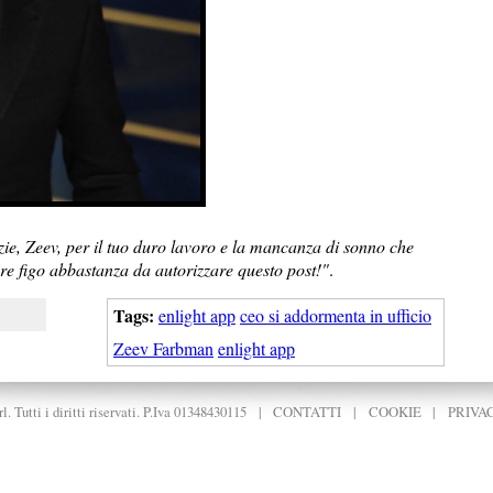
zie, Zeev, per il tuo duro lavoro e la mancanza di sonno che
re figo abbastanza da autorizzare questo post!
"
.
Tags:
enlight app
ceo si addormenta in ufficio
Zeev Farbman
enlight app
. Tutti i diritti riservati. P.Iva 01348430115
|
CONTATTI
|
COOKIE
|
PRIVA