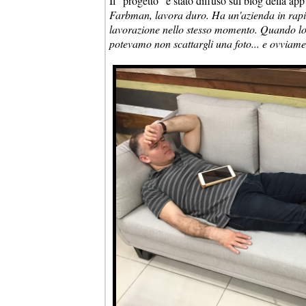
Il "progetto" è stato diffuso sul blog della app 
Farbman, lavora duro. Ha un'azienda in rapida
lavorazione nello stesso momento. Quando lo 
potevamo non scattargli una foto... e ovviam