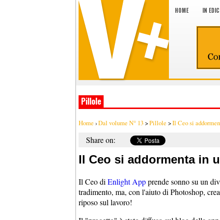
HOME
IN EDI
Pillole
Home
›
Dal volume N° 13
>
Pillole
>
Il Ceo si addormenta
Share on:
Il Ceo si addormenta in uf
Il Ceo di
Enlight App
prende sonno su un divane
tradimento, ma, con l'aiuto di Photoshop, crea 
riposo sul lavoro!