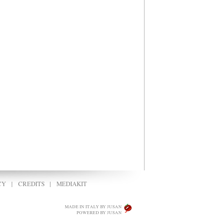
CY
|
CREDITS
|
MEDIAKIT
MADE IN ITALY BY JUSAN
POWERED BY JUSAN