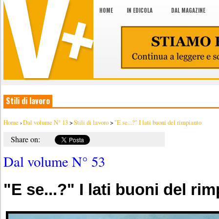
HOME
IN EDICOLA
DAL MAGAZINE
Stili di lavoro
Home
›
Dal volume N° 13
>
Stili di lavoro
>
"E se...?" I lati buoni del rimpianto
Share on:
Dal volume N° 53
"E se...?" I lati buoni del ri