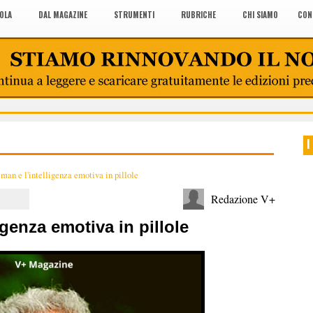
COLA
DAL MAGAZINE
STRUMENTI
RUBRICHE
CHI SIAMO
CON
I
man e l'intelligenza emotiva in pillole
Redazione V+
igenza emotiva in pillole