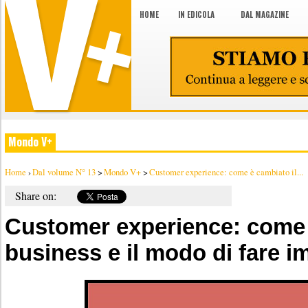
HOME
IN EDICOLA
DAL MAGAZINE
Mondo V+
Home
›
Dal volume N° 13
>
Mondo V+
>
Customer experience: come è cambiato il...
Share on:
Customer experience: come 
business e il modo di fare i