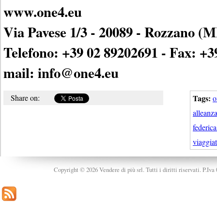
www.one4.eu
Via Pavese 1/3 - 20089 - Rozzano (MI
Telefono: +39 02 89202691 - Fax: +3
mail: info@one4.eu
Share on:
Tags:
o
alleanz
federica
viaggia
Copyright © 2026 Vendere di più srl. Tutti i diritti riservati. P.Iv