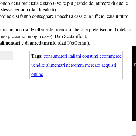
mondo della bicicletta è stato 6 volte più grande del numero di quelle
 stesso periodo (dati Idealo.it).
ordine e si fanno consegnare i pacchi a casa o in ufficio; cala il ritiro
informano poco sulle offerte del mercato libero, e preferiscono il tutelato
nno prossimo, in ogni caso). Dati Sostariffe.it.
alimentari
arredamento
e di
(dati NetComm).
Tags:
consumatori italiani
consumi
ecommerce
vendite
alimentari
netcomm
mercato
acquisti
online