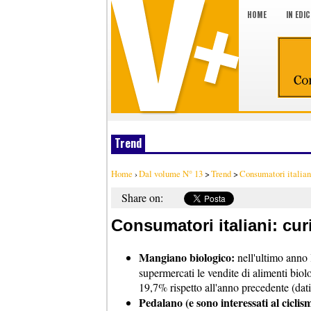
HOME
IN EDI
Trend
Home
›
Dal volume N° 13
>
Trend
>
Consumatori italian
Share on:
Consumatori italiani: cur
Mangiano biologico:
nell'ultimo anno l
supermercati le vendite di alimenti biolo
19,7% rispetto all'anno precedente (dati
Pedalano (e sono interessati al ciclis