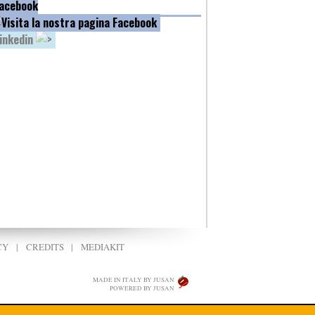
acebook
inkedin
CY
|
CREDITS
|
MEDIAKIT
MADE IN ITALY BY JUSAN
POWERED BY JUSAN