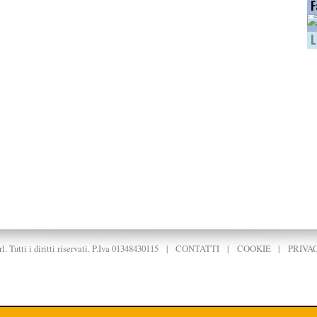
F
L
. Tutti i diritti riservati. P.Iva 01348430115
|
CONTATTI
|
COOKIE
|
PRIVA