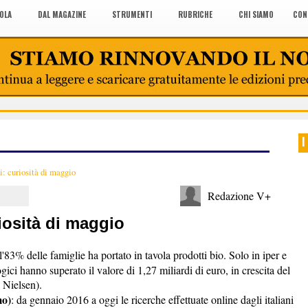
COLA
DAL MAGAZINE
STRUMENTI
RUBRICHE
CHI SIAMO
CON
I
i: curiosità di maggio
Redazione V+
iosità di maggio
'83% delle famiglie ha portato in tavola prodotti bio. Solo in iper e
gici hanno superato il valore di 1,27 miliardi di euro, in crescita del
 Nielsen).
mo)
: da gennaio 2016 a oggi le ricerche effettuate online dagli italiani