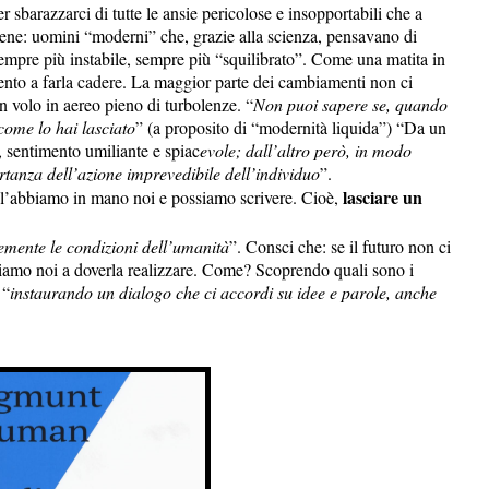
r sbarazzarci di tutte le ansie pericolose e insopportabili che a
 bene: uomini “moderni” che, grazie alla scienza, pensavano di
sempre più instabile, sempre più “squilibrato”. Come una matita in
 vento a farla cadere. La maggior parte dei cambiamenti non ci
n volo in aereo pieno di turbolenze. “
Non puoi sapere se, quando
 come lo hai lasciato
” (a proposito di “modernità liquida”) “Da un
o, sentimento umiliante e spiac
evole; dall’altro però, in modo
tanza dell’azione imprevedibile dell’individuo
”.
lasciare un
ce l’abbiamo in mano noi e possiamo scrivere. Cioè,
emente le condizioni dell’umanità
”. Consci che: se il futuro non ci
E siamo noi a doverla realizzare. Come? Scoprendo quali sono i
 “
instaurando un dialogo che ci accordi su idee e parole, anche