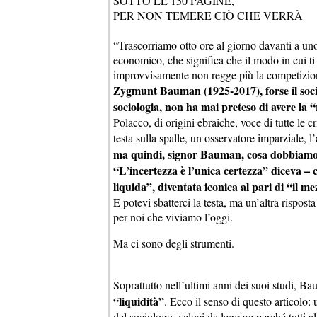
SOTTO LE 150 PAGINE,
PER NON TEMERE CIÒ CHE VERRÀ
“Trascorriamo otto ore al giorno davanti a uno
economico, che significa che il modo in cui t
improvvisamente non regge più la competizion
Zygmunt Bauman (1925-2017), forse il sociol
sociologia, non ha mai preteso di avere la 
Polacco, di origini ebraiche, voce di tutte le 
testa sulla spalle, un osservatore imparziale, l
ma quindi, signor Bauman, cosa dobbiamo
“L’incertezza è l’unica certezza” diceva – 
liquida”, diventata iconica al pari di “il 
E potevi sbatterci la testa, ma un’altra rispos
per noi che viviamo l’oggi.
Ma ci sono degli strumenti.
Soprattutto nell’ultimi anni dei suoi studi, B
“liquidità”
. Ecco il senso di questo articolo
del sociologo, veloci da leggere perché tutti a