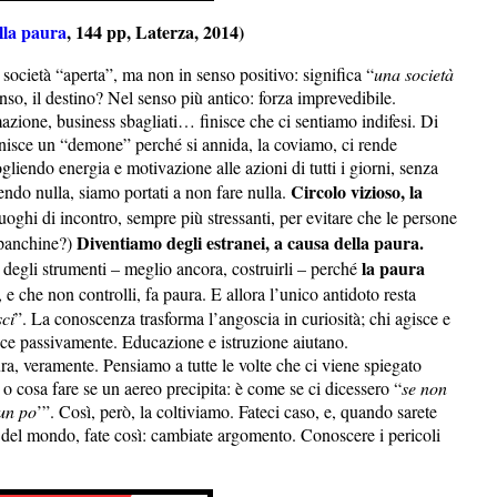
lla paura
, 144 pp, Laterza, 2014)
ocietà “aperta”, ma non in senso positivo: significa “
una società
enso, il destino? Nel senso più antico: forza imprevedibile.
mazione, business sbagliati… finisce che ci sentiamo indifesi. Di
isce un “demone” perché si annida, la coviamo, ci rende
togliendo energia e motivazione alle azioni di tutti i giorni, senza
Circolo vizioso, la
ndo nulla, siamo portati a non fare nulla.
hi di incontro, sempre più stressanti, per evitare che le persone
Diventiamo degli estranei, a causa della paura.
 panchine?)
la paura
 degli strumenti – meglio ancora, costruirli – perché
 e che non controlli, fa paura. E allora l’unico antidoto resta
sci
”. La conoscenza trasforma l’angoscia in curiosità; chi agisce e
sce passivamente. Educazione e istruzione aiutano.
a, veramente. Pensiamo a tutte le volte che ci viene spiegato
 o cosa fare se un aereo precipita: è come se ci dicessero “
se non
 un po
’”. Così, però, la coltiviamo. Fateci caso, e, quando sarete
li del mondo, fate così: cambiate argomento. Conoscere i pericoli