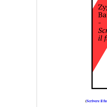
(
Scrivere il f