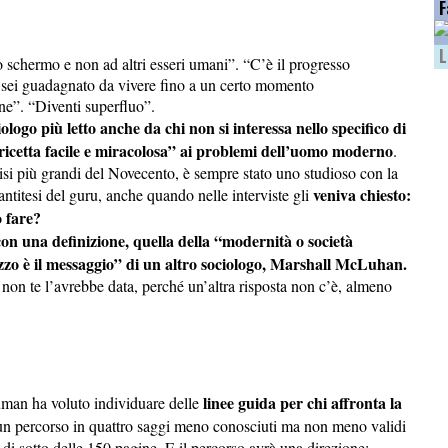
F
L
 schermo e non ad altri esseri umani”. “C’è il progresso
i sei guadagnato da vivere fino a un certo momento
e”. “Diventi superfluo”.
ogo più letto anche da chi non si interessa nello specifico di
“ricetta facile e miracolosa” ai problemi dell’uomo moderno
.
crisi più grandi del Novecento, è sempre stato uno studioso con la
veniva chiesto:
’antitesi del guru, anche quando nelle interviste gli
 fare?
con una definizione, quella della “modernità o società
mezzo è il messaggio” di un altro sociologo, Marshall McLuhan.
ta non te l’avrebbe data, perché un’altra risposta non c’è, almeno
linee guida per chi affronta la
auman ha voluto individuare delle
: un percorso in quattro saggi meno conosciuti ma non meno validi
l di sotto delle 150 pagine. E il percorso avrà una direzione: