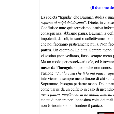
(
Il demone de
La società “liquida” che Bauman studia è una s
esposta ai colpi del destino
”. Direte: in che s
Confluisce tutto qui: terrorismo, cattiva infor
conseguenza, abbiamo paura. Bauman la defin
impotenti, da soli, in tanti o collettivamente, 
che noi facciamo praticamente nulla. Non face
paura.
Un esempio? Le città. Sempre meno luog
vi sostino (non vediamo, forse, sempre meno
Ma un modo per esorcizzarla c’è, ed è trovare
nasce dall’incognito
: quello che non conosci,
l’azione. “
Fai la cosa che ti fa più paura: agi
interviene ha sempre meno timore di chi subi
Soprattutto, bisogna parlarne meno. Della paur
come uscire da un edificio in caso di incendio
avevi paura, meglio che tu ne abbia, almeno
tentati di parlare per l’ennesima volta dei ma
non è sinonimo di diffondere il panico.