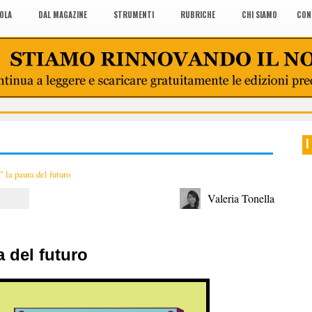
COLA
DAL MAGAZINE
STRUMENTI
RUBRICHE
CHI SIAMO
CON
I
 la paura del futuro
Valeria Tonella
 del futuro