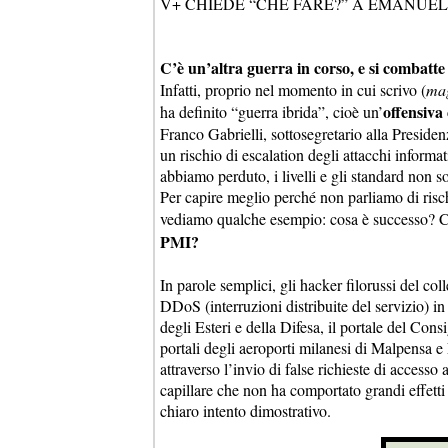
V+ CHIEDE “CHE FARE?” A EMANUEL
C’è un’altra guerra in corso, e si combatte 
Infatti, proprio nel momento in cui scrivo (
mag
offensiva
ha definito “guerra ibrida”, cioè un’
Franco Gabrielli, sottosegretario alla Presiden
un rischio di escalation degli attacchi inform
abbiamo perduto, i livelli e gli standard non 
Per capire meglio perché non parliamo di rischi
vediamo qualche esempio: cosa è successo? 
PMI?
In parole semplici, gli hacker filorussi del col
DDoS (interruzioni distribuite del servizio) in
degli Esteri e della Difesa, il portale del Con
portali degli aeroporti milanesi di Malpensa 
attraverso l’invio di false richieste di accesso a
capillare che non ha comportato grandi effett
chiaro intento dimostrativo.