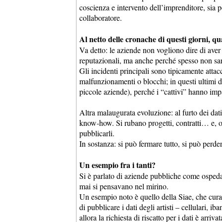
coscienza e intervento dell’imprenditore, sia 
collaboratore.
Al netto delle cronache di questi giorni, qual
Va detto: le aziende non vogliono dire di aver s
reputazionali, ma anche perché spesso non sann
Gli incidenti principali sono tipicamente attac
malfunzionamenti o blocchi; in questi ultimi d
piccole aziende), perché i “cattivi” hanno impa
Altra malaugurata evoluzione: al furto dei dati 
know-how. Si rubano progetti, contratti… e, olt
pubblicarli.
In sostanza: si può fermare tutto, si può perder
Un esempio fra i tanti?
Si è parlato di aziende pubbliche come ospedal
mai si pensavano nel mirino.
Un esempio noto è quello della Siae, che cura gli
di pubblicare i dati degli artisti – cellulari,
allora la richiesta di riscatto per i dati è arrivata