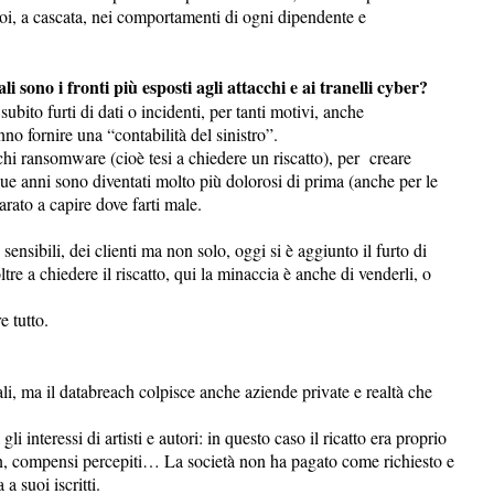
poi, a cascata, nei comportamenti di ogni dipendente e
i sono i fronti più esposti agli attacchi e ai tranelli cyber?
ubito furti di dati o incidenti, per tanti motivi, anche
o fornire una “contabilità del sinistro”.
chi ransomware (cioè tesi a chiedere un riscatto), per creare
ue anni sono diventati molto più dolorosi di prima (anche per le
rato a capire dove farti male.
sensibili, dei clienti ma non solo, oggi si è aggiunto il furto di
re a chiedere il riscatto, qui la minaccia è anche di venderli, o
e tutto.
i, ma il databreach colpisce anche aziende private e realtà che
 interessi di artisti e autori: in questo caso il ricatto era proprio
 iban, compensi percepiti… La società non ha pagato come richiesto e
 a suoi iscritti.