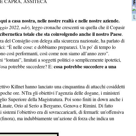
E CAPRA, ASSITECA
F
L
qui a casa nostra, nelle nostre realtà e nelle nostre aziende.
gio 2022, ndr
), leggo cronache crescenti su quella che il Copasir
 cibernetica totale che sta coinvolgendo anche il nostro Paese
.
za del Consiglio con delega alla sicurezza nazionale, ha parlato di
atici: “È nelle cose: e dobbiamo prepararci. Un po’ di tempo lo
sono così performanti, così come non siamo all’anno zero”.
 “lontani”, limitati a soggetti politici o semplicemente ipotetici,
cosa potrebbe succedere a una
Cosa potrebbe succedere? E:
lettivo Killnet hanno lanciato una cinquantina di attacchi cosiddetti
 poche ore. NTra gli obiettivi l’agenzia delle dogane, i ministeri
siglio Superiore della Magistratura. Poi sono finiti in down anche i
e Linate, Orio al Serio a Bergamo, Genova e Rimini. Di fatto
i sistemi l’obiettivo era di sovraccaricarli, di fermarli: un’offensiva
i (finora), ma indubbiamente un’azione di forza che indica un