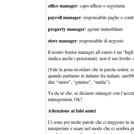
office manager
: capo ufficio o segretaria
payroll manager
: responsabile paghe e contr
property manager
: agente immobiliare
store manager
: responsabile di negozio
Il nostro Senior manager all’estero è un “high 
(indica anche i pensionati), non il suo livello
(Vale la pena ricordare che la parola senior, 
quando parliamo in italiano fra italiani, sare
dire “sinior”, “giunior”, “midia”).
Va da sè che, se diciamo mànager con l’accent
mànagement. Ok?
Attenzione ai falsi amici
Ci sono poi molte parole che ci traggono in i
interpretare e usare nel modo che ci sembra pi