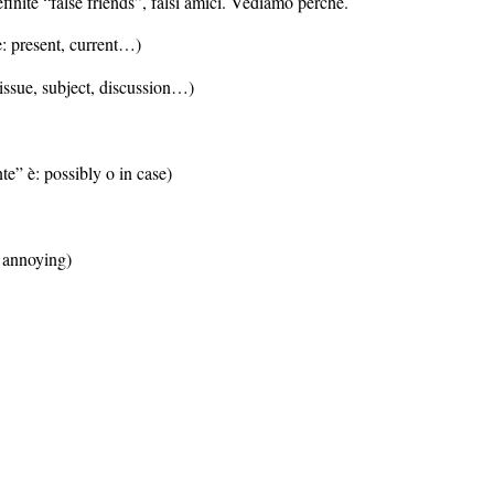
finite “false friends”, falsi amici. Vediamo perché.
 è: present, current…)
 issue, subject, discussion…)
nte” è: possibly o in case)
è annoying)