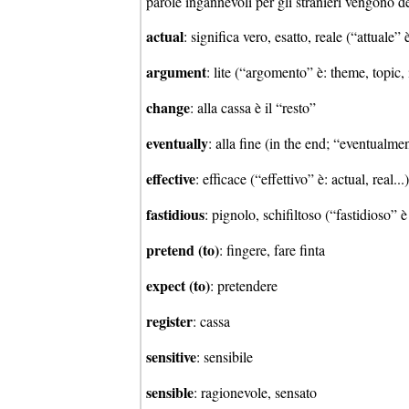
parole ingannevoli per gli stranieri vengono de
actual
: significa vero, esatto, reale (“attuale”
argument
: lite (“argomento” è: theme, topic,
change
: alla cassa è il “resto”
eventually
: alla fine (in the end; “eventualme
effective
: efficace (“effettivo” è: actual, real...)
fastidious
: pignolo, schifiltoso (“fastidioso” 
pretend (to)
: fingere, fare finta
expect (to)
: pretendere
register
: cassa
sensitive
: sensibile
sensible
: ragionevole, sensato