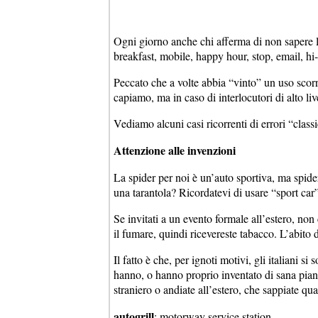
Ogni giorno anche chi afferma di non sapere l’
breakfast, mobile, happy hour, stop, email, hi-f
Peccato che a volte abbia “vinto” un uso scorre
capiamo, ma in caso di interlocutori di alto liv
Vediamo alcuni casi ricorrenti di errori “classi
Attenzione alle invenzioni
La spider per noi è un’auto sportiva, ma spide
una tarantola? Ricordatevi di usare “sport car
Se invitati a un evento formale all’estero, no
il fumare, quindi ricevereste tabacco. L’abito
Il fatto è che, per ignoti motivi, gli italiani si
hanno, o hanno proprio inventato di sana piant
straniero o andiate all’estero, che sappiate qu
autogrill
: motorway service station