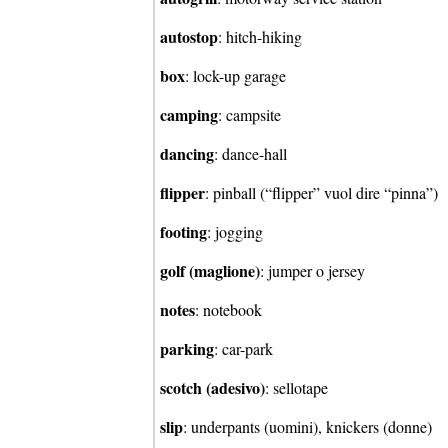
autostop
: hitch-hiking
box
: lock-up garage
camping
: campsite
dancing
: dance-hall
flipper
: pinball (“flipper” vuol dire “pinna”)
footing
: jogging
golf (maglione)
: jumper o jersey
notes
: notebook
parking
: car-park
scotch (adesivo)
: sellotape
slip
: underpants (uomini), knickers (donne)