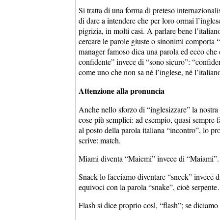
Si tratta di una forma di preteso internazional
di dare a intendere che per loro ormai l’ingles
pigrizia, in molti casi. A parlare bene l’italia
cercare le parole giuste o sinonimi comporta “i
manager famoso dica una parola ed ecco che e
confidente” invece di “sono sicuro”: “confident
come uno che non sa né l’inglese, né l’italian
Attenzione alla pronuncia
Anche nello sforzo di “inglesizzare” la nostra
cose più semplici: ad esempio, quasi sempre fa
al posto della parola italiana “incontro”, lo
scrive: match.
Miami diventa “Maiemi” invece di “Maiami”.
Snack lo facciamo diventare “sneck” invece di 
equivoci con la parola “snake”, cioè serpente
Flash si dice proprio così, “flash”; se diciam