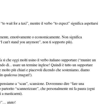
o wait for a taxi”, mentre il verbo “to expect” significa aspettarsi
sicamente, emotivamente o economicamente. Non significa
“I can’t stand you anymore”, non ti sopporto più).
fa sì che oggi molti usino il verbo italiano supportare (“munire un
do di... usare un termine inglese! Quindi è tutto un supportare
 molto più chiari e piacevoli dicendo che sosteniamo, diamo
in qualcosa (magari!).
i: pensiamo a “scan”, scansione. Dovremmo dire “fare una
 partorito “scannerizzare”, che personalmente mi fa paura (ogni
i a masticarmi).
e”… aiuto!