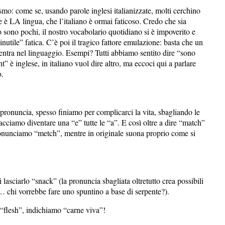
ismo: come se, usando parole inglesi italianizzate, molti cerchino
e è LA lingua, che l’italiano è ormai faticoso. Credo che sia
no sono pochi, il nostro vocabolario quotidiano si è impoverito e
nutile” fatica. C’è poi il tragico fattore emulazione: basta che un
ntra nel linguaggio. Esempi? Tutti abbiamo sentito dire “sono
” è inglese, in italiano vuol dire altro, ma eccoci qui a parlare
o.
 pronuncia, spesso finiamo per complicarci la vita, sbagliando le
cciamo diventare una “e” tutte le “a”. E così oltre a dire “match”
 pronunciamo “metch”, mentre in originale suona proprio come si
lasciarlo “snack” (la pronuncia sbagliata oltretutto crea possibili
… chi vorrebbe fare uno spuntino a base di serpente?).
o “flesh”, indichiamo “carne viva”!