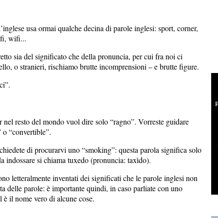
inglese usa ormai qualche decina di parole inglesi: sport, corner,
i, wifi...
tto sia del significato che della pronuncia, per cui fra noi ci
ello, o stranieri, rischiamo brutte incomprensioni – e brutte figure.
ci”.
r nel resto del mondo vuol dire solo “ragno”. Vorreste guidare
” o “convertible”.
n chiedete di procurarvi uno “smoking”: questa parola significa solo
 da indossare si chiama tuxedo (pronuncia: taxìdo).
 sono letteralmente inventati dei significati che le parole inglesi non
a delle parole: è importante quindi, in caso parliate con uno
al è il nome vero di alcune cose.