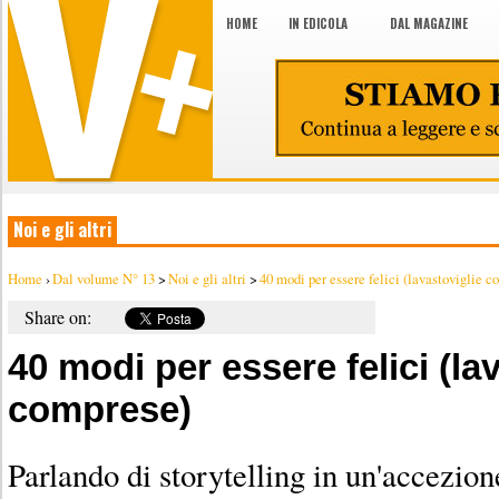
HOME
IN EDICOLA
DAL MAGAZINE
Noi e gli altri
Home
›
Dal volume N° 13
>
Noi e gli altri
>
40 modi per essere felici (lavastoviglie 
Share on:
40 modi per essere felici (la
comprese)
Parlando di storytelling in un'accezion