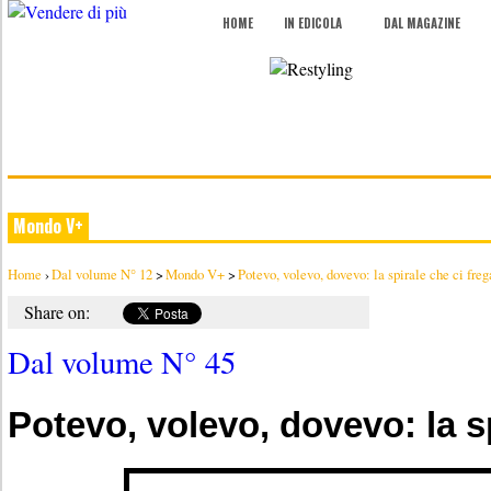
HOME
IN EDICOLA
DAL MAGAZINE
Mondo V+
Home
›
Dal volume N° 12
>
Mondo V+
>
Potevo, volevo, dovevo: la spirale che ci freg
Share on:
Dal volume N° 45
Potevo, volevo, dovevo: la sp