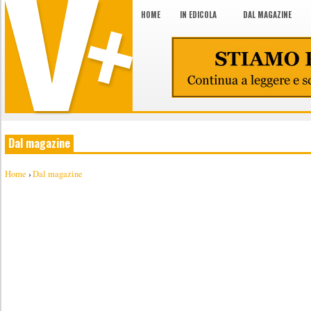
HOME
IN EDICOLA
DAL MAGAZINE
Dal magazine
Home
›
Dal magazine