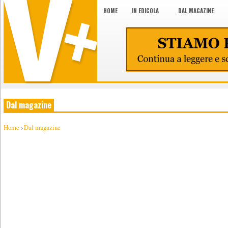
HOME
IN EDICOLA
DAL MAGAZINE
Dal magazine
Home
›
Dal magazine