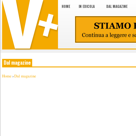
HOME
IN EDICOLA
DAL MAGAZINE
Dal magazine
Home
›
Dal magazine