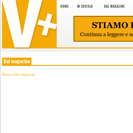
HOME
IN EDICOLA
DAL MAGAZINE
Dal magazine
Home
›
Dal magazine