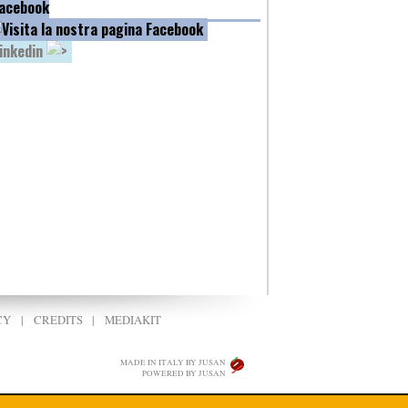
acebook
inkedin
CY
|
CREDITS
|
MEDIAKIT
MADE IN ITALY BY JUSAN
POWERED BY JUSAN