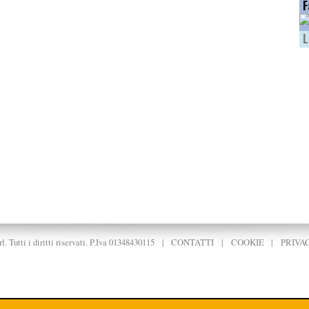
F
L
. Tutti i diritti riservati. P.Iva 01348430115
|
CONTATTI
|
COOKIE
|
PRIVA