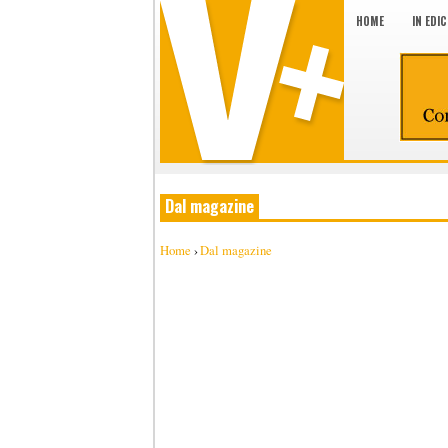
HOME
IN EDI
Dal magazine
Home
›
Dal magazine