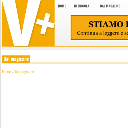
HOME
IN EDICOLA
DAL MAGAZINE
Dal magazine
Home
›
Dal magazine