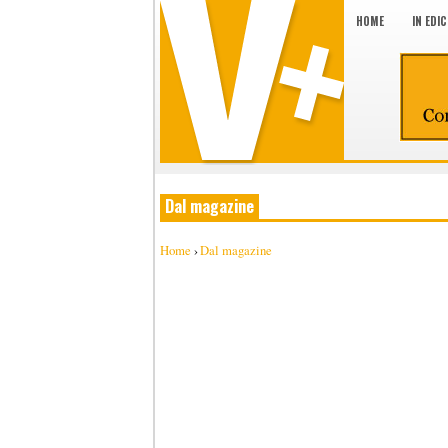
HOME
IN EDI
Dal magazine
Home
›
Dal magazine