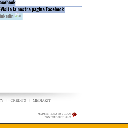
acebook
inkedin
CY
|
CREDITS
|
MEDIAKIT
MADE IN ITALY BY JUSAN
POWERED BY JUSAN