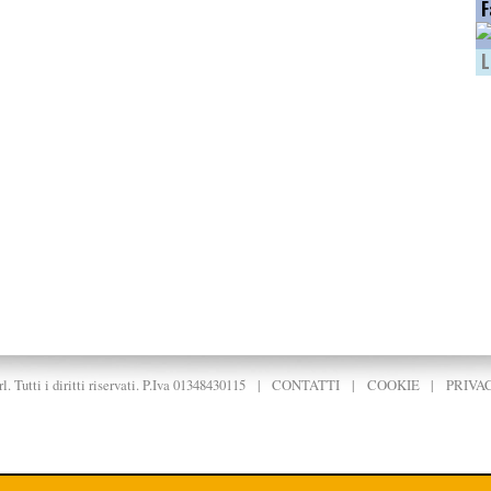
F
L
. Tutti i diritti riservati. P.Iva 01348430115
|
CONTATTI
|
COOKIE
|
PRIVA